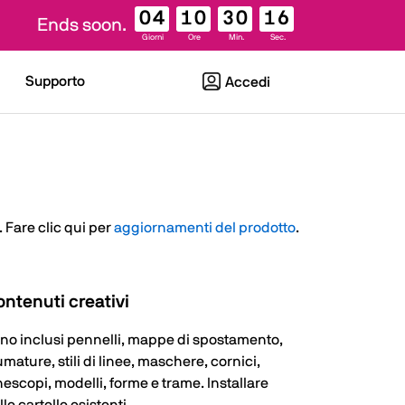
04
10
30
15
Ends soon.
Giorni
Ore
Min.
Sec.
Supporto
Accedi
 Fare clic qui per
aggiornamenti del prodotto
.
ntenuti creativi
no inclusi pennelli, mappe di spostamento,
umature, stili di linee, maschere, cornici,
nescopi, modelli, forme e trame. Installare