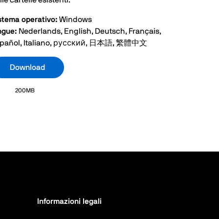
lle cartelle esistenti.
stema operativo:
Windows
ngue:
Nederlands, English, Deutsch, Français,
pañol, Italiano, русский, 日本語, 繁體中文
Download
200MB
Informazioni legali