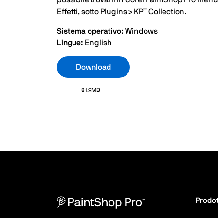
possibile trovarli in Corel PaintShop Pro menu
Effetti, sotto Plugins > KPT Collection.
Sistema operativo:
Windows
Lingue:
English
Download
81.9MB
Prodot