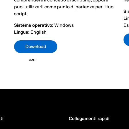
comprendere il concetto di scripting, oppure
ne
puoi utilizzarli come punto di partenza per il tuo
Si
script.
Li
Sistema operativo:
Windows
Es
Lingue:
English
Download
7MB
ti
Collegamenti rapidi