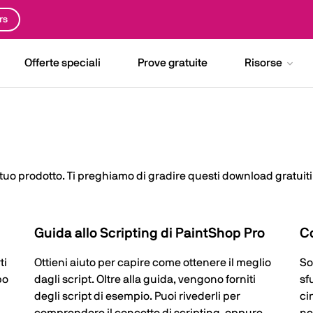
rs
Offerte speciali
Prove gratuite
Risorse
 tuo prodotto. Ti preghiamo di gradire questi download gratuiti.
Guida allo Scripting di PaintShop Pro
Co
ti
Ottieni aiuto per capire come ottenere il meglio
So
po
dagli script. Oltre alla guida, vengono forniti
sf
degli script di esempio. Puoi rivederli per
ci