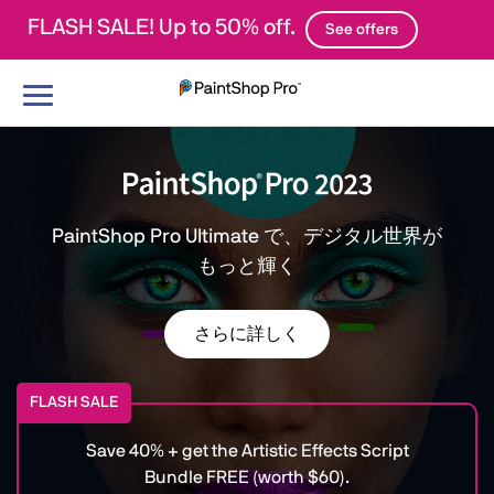
FLASH SALE! Up to 50% off.
See offers
ナ
ビ
ゲ
ー
シ
ョ
PaintShop Pro Ultimate で、デジタル世界が
ン
もっと輝く
の
切
り
さらに詳しく
替
え
FLASH SALE
Save 40% + get the Artistic Effects Script
Bundle FREE (worth $60).