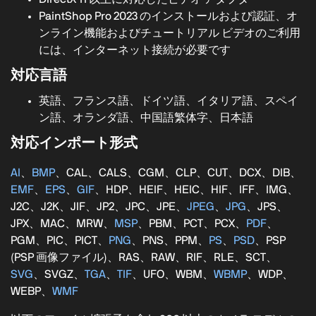
PaintShop Pro 2023 のインストールおよび認証、オ
ンライン機能およびチュートリアル ビデオのご利用
には、インターネット接続が必要です
対応言語
英語、フランス語、ドイツ語、イタリア語、スペイ
ン語、オランダ語、中国語繁体字、日本語
対応インポート形式
AI
、
BMP
、CAL、CALS、CGM、CLP、CUT、DCX、DIB、
EMF
、
EPS
、
GIF
、HDP、HEIF、HEIC、HIF、IFF、IMG、
J2C、J2K、JIF、JP2、JPC、JPE、
JPEG
、
JPG
、JPS、
JPX、MAC、MRW、
MSP
、PBM、PCT、PCX、
PDF
、
PGM、PIC、PICT、
PNG
、PNS、PPM、
PS
、
PSD
、PSP
(PSP 画像ファイル)、RAS、RAW、RIF、RLE、SCT、
SVG
、SVGZ、
TGA
、
TIF
、UFO、WBM、
WBMP
、WDP、
WEBP、
WMF