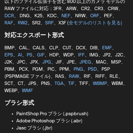
以下のファイル拡張子を含む 800 以上のカメラ モデルの
RAW ファイルに対応：3FR、ARW、CR2、CR3、CRW、
DCR
、 DNG、K25、KDC、
NEF
、NRW、
ORF
、PEF、
RAF
、
RW2
、SR2、
SRF
、X3F (
全モデルのリストを見る)
対応エクスポート形式
BMP、CAL、CALS、CLP、CUT、DCX、DIB、
EMF
、
EPS
、
AI
、
PS
、
GIF
、HDP、WDP、
IFF
、IMG、JP2、J2C、
J2K、JPC、JPX、
JPG
、JIF、JPE、
JPEG
、MAC、MSP、
PBM、PCX、PGM、PIC、PPM、
PNG
、
PSD
、PSP
(PSPIMAGE ファイル)、RAS、
RAW
、RIF、RIFF、RLE、
SCT、CT、JPS、PNS、
TGA
、
TIF
、TIFF、
WBMP
、WBM、
WEBP、
WMF
ブラシ形式
PaintShop Pro ブラシ (.pspbrush)
Adobe Photoshop ブラシ (.abr)
Jasc ブラシ (.jbr)