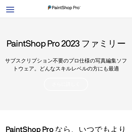
ナ
ビ
ゲ
ー
シ
PaintShop Pro 2023 ファミリー
ョ
ン
の
サブスクリプション不要のプロ仕様の写真編集ソフ
切
トウェア。どんなスキルレベルの方にも最適
り
替
さらに詳しく
え
PaintShop Pro なら、いつでもより