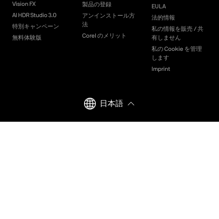
Vision FX
製品の登録
EULA
AI HDR Studio 3.0
アンインストール方
法的情報
法
特別キャンペーン
私の情報を販売 / 共
Corel のメリット
無料体験版
有しません
私の Cookie を管理
します
Imprint
日本語