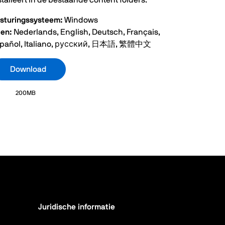
stalleert in de bestaande content folders.
sturingssysteem:
Windows
len:
Nederlands, English, Deutsch, Français,
pañol, Italiano, русский, 日本語, 繁體中文
Download
200MB
Juridische informatie