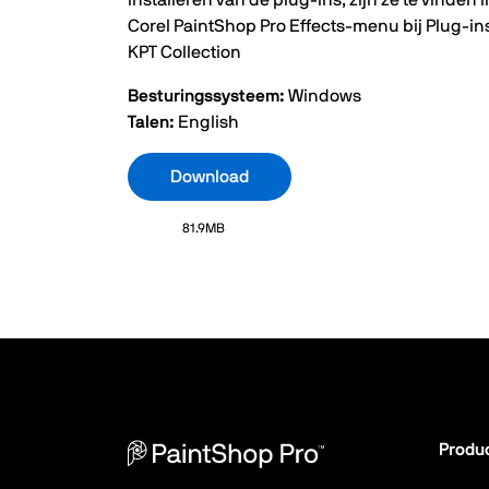
installeren van de plug-ins, zijn ze te vinden i
Corel PaintShop Pro Effects-menu bij Plug-in
KPT Collection
Besturingssysteem:
Windows
Talen:
English
Download
81.9MB
Produ