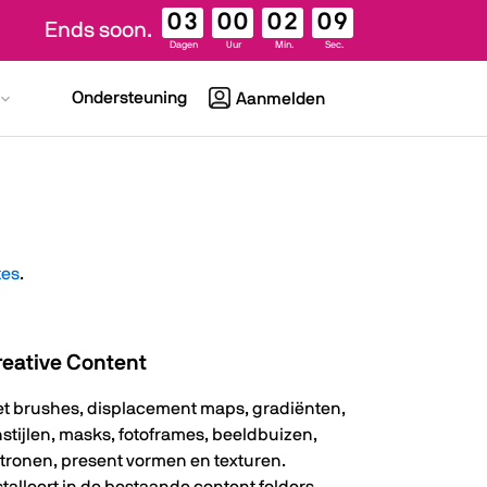
03
00
02
08
Ends soon.
Dagen
Uur
Min.
Sec.
Ondersteuning
Aanmelden
tes
.
reative Content
t brushes, displacement maps, gradiënten,
jnstijlen, masks, fotoframes, beeldbuizen,
tronen, present vormen en texturen.