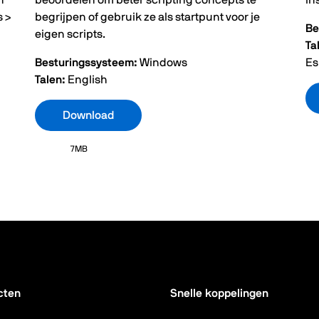
n
beoordelen om beter scripting concepts te
In
s >
begrijpen of gebruik ze als startpunt voor je
Be
eigen scripts.
Ta
Besturingssysteem:
Windows
Es
Talen:
English
Download
7MB
cten
Snelle koppelingen