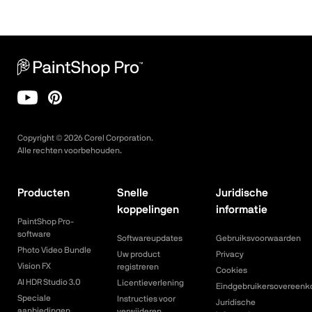
Copyright ©
2026
Corel Corporation.
Alle rechten voorbehouden.
Producten
Snelle
Juridische
koppelingen
informatie
PaintShop Pro-
software
Softwareupdates
Gebruiksvoorwaarden
Photo Video Bundle
Uw product
Privacy
Vision FX
registreren
Cookies
AI HDR Studio 3.0
Licentieverlening
Eindgebruikersovereenk
Speciale
Instructies voor
Juridische
aanbiedingen
verwijderen