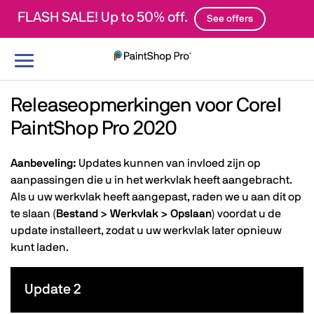
FLASH SALE! Up to 50% off.
See offers
Navigatie
weergeven/verbergen
Releaseopmerkingen voor Corel
PaintShop Pro 2020
Aanbeveling:
Updates kunnen van invloed zijn op
aanpassingen die u in het werkvlak heeft aangebracht.
Als u uw werkvlak heeft aangepast, raden we u aan dit op
te slaan (
Bestand > Werkvlak > Opslaan
) voordat u de
update installeert, zodat u uw werkvlak later opnieuw
kunt laden.
Update 2