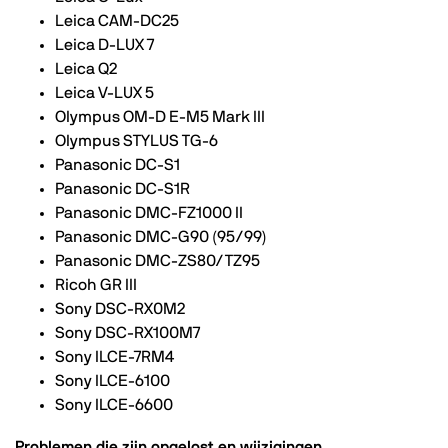
Leica CAM-DC25
Leica D-LUX 7
Leica Q2
Leica V-LUX 5
Olympus OM-D E-M5 Mark III
Olympus STYLUS TG-6
Panasonic DC-S1
Panasonic DC-S1R
Panasonic DMC-FZ1000 II
Panasonic DMC-G90 (95/99)
Panasonic DMC-ZS80/TZ95
Ricoh GR III
Sony DSC-RX0M2
Sony DSC-RX100M7
Sony ILCE-7RM4
Sony ILCE-6100
Sony ILCE-6600
Problemen die zijn opgelost en wijzigingen