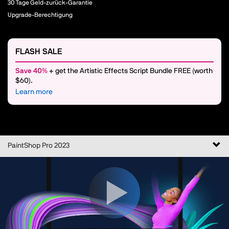
30 Tage Geld-zurück-Garantie
Upgrade-Berechtigung
FLASH SALE
Save 40%
+ get the Artistic Effects Script Bundle FREE (worth
$60).
Learn more
Navi
PaintShop Pro 2023
ums